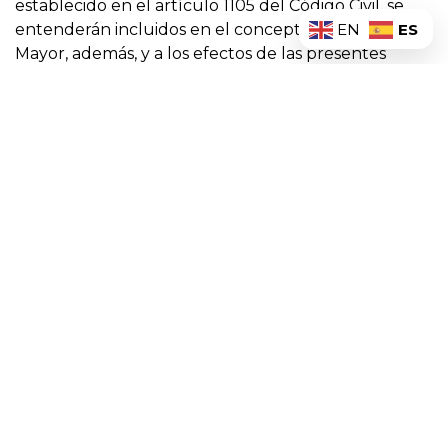
establecido en el artículo 1105 del Código Civil, se
ES
entenderán incluidos en el concepto de Fuerza
EN
Mayor, además, y a los efectos de las presentes
Condiciones Generales, todos aquellos
acontecimientos acaecidos fuera del control de
BORAMAR, tales como: fallo de terceros, operadores
o compañías de servicios, actos de Gobierno, falta de
acceso a redes de terceros, actos u omisiones de las
Autoridades Públicas, aquellos otros producidos
como consecuencia de fenómenos naturales,
apagones, etc y el ataque de hackers o terceros
especializados en la seguridad o integridad del
sistema informático, siempre que BORAMAR haya
adoptado las medidas de seguridad razonables de
acuerdo con el estado de la técnica. En cualquier
caso, sea cual fuere su causa, BORAMAR no asumirá
responsabilidad alguna ya sea por daños directos o
indirectos, daño emergente y/o por lucro cesante.